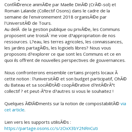
ConfÃ©rence animÃ©e par Maelle DinÃ© (CrÃ©-sol) et
Romain Lalande (Collectif Osons) dans le cadre de la
semaine de l'environnement 2018 organisÃ©e par
l'UniversitÃ© de Tours.
Au delÃ de la gestion publique ou privÃ©e, les Communs
proposent une troisiÃ¨me voie d?appropriation de nos
ressources. L?eau, les terres agricoles, les connaissances,
les jardins partagÃ©s, les logiciels libres? Nous vous
proposons d?explorer ce que sont les Communs et ce en
quoi ils offrent de nouvelles perspectives de gouvernances.
Nous confronterons ensemble certains projets locaux Ã
cette notion : l?universitÃ© et son budget participatif, OhÃ©
du Bateau et sa sociÃ©tÃ© coopÃ©rative d?intÃ©rÃªt
collectif ? et peut-Ãªtre d?autres si vous le souhaitez !
Quelques Ã©lÃ©ments sur la notion de compostabilitÃ©
via
cet article
.
Lien vers les supports utilisÃ©s :
https://partage.osons.cc/s/zOxX3bY2NRnCuti