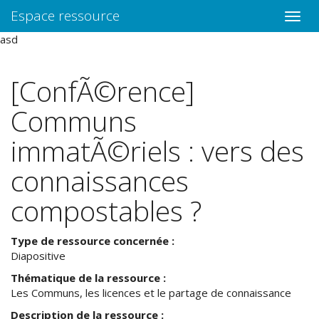
Espace ressource
Toggle
naviga
asd
[ConfÃ©rence]
Communs
immatÃ©riels : vers des
connaissances
compostables ?
Type de ressource concernée :
Diapositive
Thématique de la ressource :
Les Communs, les licences et le partage de connaissance
Description de la ressource :