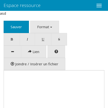
Espace ressource
Toggle
naviga
asd
Sauver
Format
B
I
U
S
Lien
Joindre / Insérer un fichier