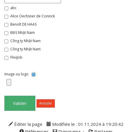
abc
Alice Oechsner de Coninck
Benoît DE HAAS
BĐS Nhật Nam
Công ty Nhật Nam
Công ty Nhật Nam
FlexJob
nhatnamgroups
Romain Lalande
Image ou logo
Sarah Gaucher
stagg jr
Sylvain Boyer
Valider
Annuler
thitruongbds247
Éditer la page
Modifiée le : 01.11.2024 à 19:20:42
Références
Diaporama
Partager