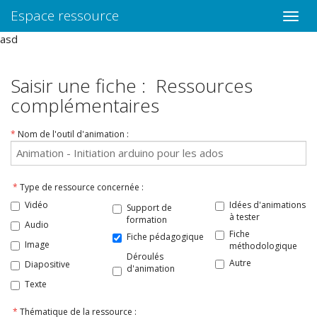
Espace ressource
Toggle
naviga
asd
Saisir une fiche : Ressources
complémentaires
*
Nom de l'outil d'animation :
*
Type de ressource concernée :
Vidéo
Idées d'animations
Support de
à tester
formation
Audio
Fiche
Fiche pédagogique
Image
méthodologique
Déroulés
Autre
Diapositive
d'animation
Texte
*
Thématique de la ressource :