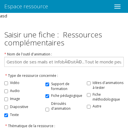
Espace ressource
Toggle
naviga
asd
Saisir une fiche : Ressources
complémentaires
*
Nom de l'outil d'animation :
*
Type de ressource concernée :
Vidéo
Idées d'animations
Support de
à tester
formation
Audio
Fiche
Fiche pédagogique
Image
méthodologique
Déroulés
Autre
Diapositive
d'animation
Texte
*
Thématique de la ressource :