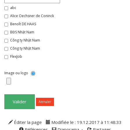
abc
Alice Oechsner de Coninck
Benoît DE HAAS
BĐS Nhật Nam
Công ty Nhật Nam
Công ty Nhật Nam
FlexJob
nhatnamgroups
Romain Lalande
Image ou logo
Sarah Gaucher
stagg jr
Sylvain Boyer
Valider
Annuler
thitruongbds247
Éditer la page
Modifiée le : 19.12.2017 à 11:48:33
Références
Diaporama
Partager