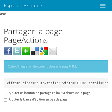
Espace ressource
Toggle
naviga
asd
Partager la page
PageActions
Code d'intégration de contenu dans une page HTML
Ajouter un bouton de partage en haut à droite de la page
Ajouter la barre d'édition en bas de page