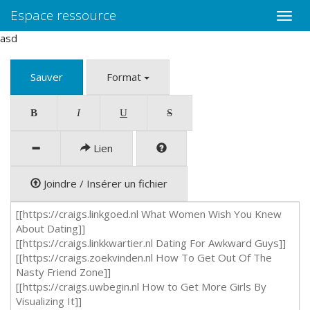
Espace ressource
Toggle
naviga
asd
Sauver
Format
B
I
U
S
Lien
Joindre / Insérer un fichier