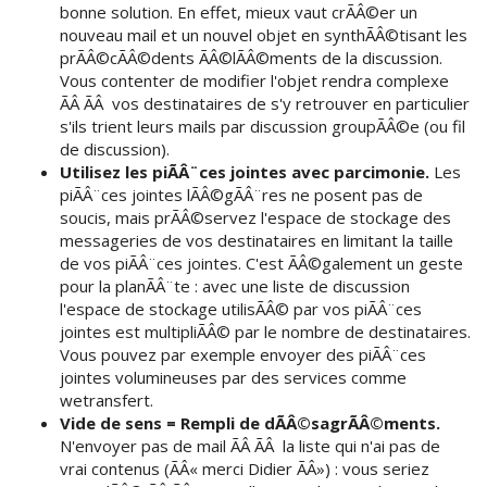
bonne solution. En effet, mieux vaut crÃÂ©er un
nouveau mail et un nouvel objet en synthÃÂ©tisant les
prÃÂ©cÃÂ©dents ÃÂ©lÃÂ©ments de la discussion.
Vous contenter de modifier l'objet rendra complexe
ÃÂ ÃÂ vos destinataires de s'y retrouver en particulier
s'ils trient leurs mails par discussion groupÃÂ©e (ou fil
de discussion).
Utilisez les piÃÂ¨ces jointes avec parcimonie.
Les
piÃÂ¨ces jointes lÃÂ©gÃÂ¨res ne posent pas de
soucis, mais prÃÂ©servez l'espace de stockage des
messageries de vos destinataires en limitant la taille
de vos piÃÂ¨ces jointes. C'est ÃÂ©galement un geste
pour la planÃÂ¨te : avec une liste de discussion
l'espace de stockage utilisÃÂ© par vos piÃÂ¨ces
jointes est multipliÃÂ© par le nombre de destinataires.
Vous pouvez par exemple envoyer des piÃÂ¨ces
jointes volumineuses par des services comme
wetransfert.
Vide de sens = Rempli de dÃÂ©sagrÃÂ©ments.
N'envoyer pas de mail ÃÂ ÃÂ la liste qui n'ai pas de
vrai contenus (ÃÂ« merci Didier ÃÂ») : vous seriez