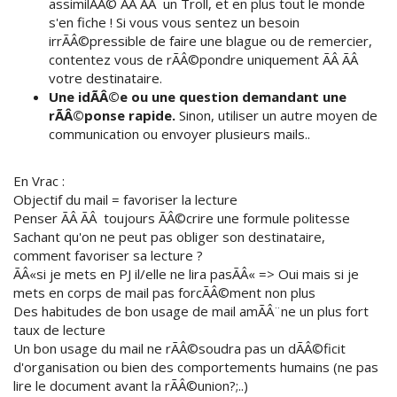
assimilÃÂ© ÃÂ ÃÂ un Troll, et en plus tout le monde
s'en fiche ! Si vous vous sentez un besoin
irrÃÂ©pressible de faire une blague ou de remercier,
contentez vous de rÃÂ©pondre uniquement ÃÂ ÃÂ
votre destinataire.
Une idÃÂ©e ou une question demandant une
rÃÂ©ponse rapide.
Sinon, utiliser un autre moyen de
communication ou envoyer plusieurs mails..
En Vrac :
Objectif du mail = favoriser la lecture
Penser ÃÂ ÃÂ toujours ÃÂ©crire une formule politesse
Sachant qu'on ne peut pas obliger son destinataire,
comment favoriser sa lecture ?
ÃÂ«si je mets en PJ il/elle ne lira pasÃÂ« => Oui mais si je
mets en corps de mail pas forcÃÂ©ment non plus
Des habitudes de bon usage de mail amÃÂ¨ne un plus fort
taux de lecture
Un bon usage du mail ne rÃÂ©soudra pas un dÃÂ©ficit
d'organisation ou bien des comportements humains (ne pas
lire le document avant la rÃÂ©union?;..)