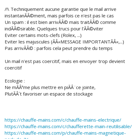
/!\ Techniquement aucune garantie que le mail arrive
instantanÃÂ©ment, mais parfois ce n'est pas le cas
Un spam : il est bien arrivÃÂ© mais traitÃÂ© comme
indÃÂ©sirable. Quelques trucs pour l'ÃÂ©viter
Eviter certains mots-clefs (Rolex, ...)
Eviter les majuscules (ÃÂ«MESSAGE IMPORTANTÃÂ«,...)
Pas arrivÃÂ© : parfois cela peut prendre du temps
Un mail n'est pas coercitif, mais en envoyer trop devient
coercitif
Ecologie :
Ne mÃÂªme plus mettre en piÃÂ¨ce jointe,
PlutÃÂ´t favoriser un espace de stockage
https://chauffe-mains.com/c/chauffe-mains-electrique/
https://chauffe-mains.com/c/chaufferette-main-reutilisable/
https://chauffe-mains.com/p/chauffe-mains-magnetique-