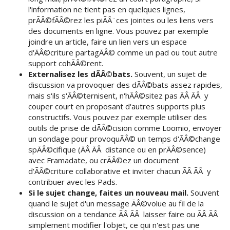
l'information ne tient pas en quelques lignes,
prÃÂ©fÃÂ©rez les piÃÂ¨ces jointes ou les liens vers
des documents en ligne. Vous pouvez par exemple
joindre un article, faire un lien vers un espace
d'ÃÂ©criture partagÃÂ© comme un pad ou tout autre
support cohÃÂ©rent.
Externalisez les dÃÂ©bats.
Souvent, un sujet de
discussion va provoquer des dÃÂ©bats assez rapides,
mais s'ils s'ÃÂ©ternisent, n'hÃÂ©sitez pas ÃÂ ÃÂ y
couper court en proposant d'autres supports plus
constructifs. Vous pouvez par exemple utiliser des
outils de prise de dÃÂ©cision comme Loomio, envoyer
un sondage pour provoquÃÂ© un temps d'ÃÂ©change
spÃÂ©cifique (ÃÂ ÃÂ distance ou en prÃÂ©sence)
avec Framadate, ou crÃÂ©ez un document
d'ÃÂ©criture collaborative et inviter chacun ÃÂ ÃÂ y
contribuer avec les Pads.
Si le sujet change, faites un nouveau mail.
Souvent
quand le sujet d'un message ÃÂ©volue au fil de la
discussion on a tendance ÃÂ ÃÂ laisser faire ou ÃÂ ÃÂ
simplement modifier l'objet, ce qui n'est pas une